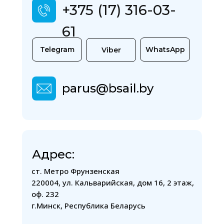
+375 (17) 316-03-
61
Telegram
WhatsApp
Viber
parus@bsail.by
Авиатуры
Автобусны
Вьетнам
туры
Грузия
Вьетнам
Грузия
Вьетнам
Грузия
Адрес:
Вьетнам
Грузия
Вьетнам
ст. Метро Фрунзенская
Грузия
220004, ул. Кальварийская, дом 16, 2 этаж,
Вьетнам
оф. 232
Грузия
г.Минск, Республика Беларусь