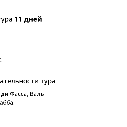
тура
11 д
ней
с
ательности тура
 ди Фасса, Валь
абба.