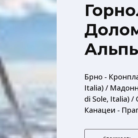
Горно
Доло
Альпы
Брно - Кронпла
Italia) / Мадо
di Sole, Italia) 
Канацеи - Пра