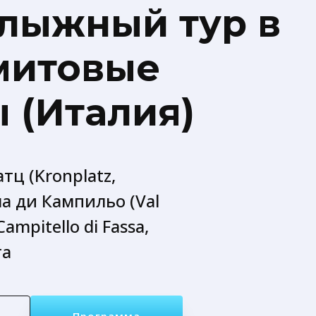
лыжный тур в
митовые
 (Италия)
тц (Kronplatz,
нна ди Кампильо (Val
/ Campitello di Fassa,
га