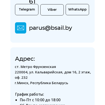
61
Telegram
WhatsApp
Viber
parus@bsail.by
Авиатуры
Автобусны
Вьетнам
туры
Грузия
Вьетнам
Грузия
Вьетнам
Грузия
Адрес:
Вьетнам
Грузия
Вьетнам
ст. Метро Фрунзенская
Грузия
220004, ул. Кальварийская, дом 16, 2 этаж,
Вьетнам
оф. 232
Грузия
г.Минск, Республика Беларусь
График работы:
Пн-Пт с 10:00 до 18:00